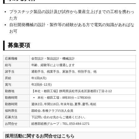
プラスチック製品の設計及び試作から量産立上げまでの工程を携わっ
た方
自社開発機械の設計・製作等の経験がある方で電気の知識があればな
お可
募集要項
応募職種
金型設計・製品設計・機械設計
給与
年齢、経験等により優遇します
諸手当
通勤手当、残業手当、家族手当、特別手当、他
昇給
年1回(4月)
賞与
年2回(6･12月)
勤務地
【本社・都田工場】静岡県浜松市浜名区新都田1丁目-2-12
勤務時間
本社・都田工場：8時30分～17時30分
勤務時間
週休2日､年間116日､年末年始､夏季､慶弔､有給
福利厚生
親睦会､各種クラブの法人会員
応募方法
下記問い合わせ先からご連絡ください。
お問合せ
総務部総務グループ：TEL.053-484-1271
採用活動に関するお問合せはこちら