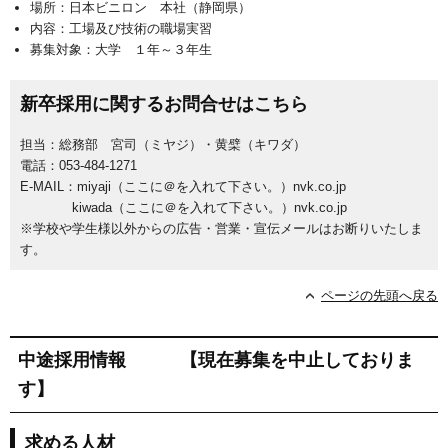
場所：日本ビニロン 本社（静岡県）
内容：工場及び技術の職場実習
募集対象：大学 １年～３年生
新卒採用に関するお問合せはこちら
担当：総務部 宮司（ミヤジ）・黄檗（キワダ）
電話：053-484-1271
E-MAIL：miyaji（ここに＠を入れて下さい。）nvk.co.jp
kiwada（ここに＠を入れて下さい。）nvk.co.jp
※学校や学生様以外からの広告・営業・宣伝メールはお断りいたしま
す。
ページの先頭へ戻る
中途採用情報 【現在募集を中止しておりま
す】
求める人材