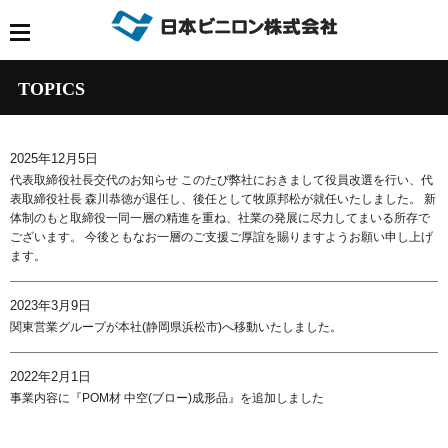
TOPICS
2025年12月5日
代表取締役社長交代のお知らせ このたび弊社におきまして役員改選を行い、代
表取締役社長 森川恭徳が退任し、後任として牧原邦松が就任いたしました。 新
体制のもと取締役一同一層の精進を重ね、社業の発展に尽力してまいる所存で
ございます。 今後ともなお一層のご支援ご厚誼を賜りますようお願い申し上げ
ます。
2023年3月9日
関東営業グループが本社(静岡県浜松市)へ移動いたしました。
2022年2月1日
事業内容に『POM材 中空(ブロー)成形品』を追加しました